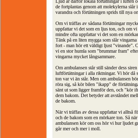
Ljud är därför lokala förtätningar i luften 
de fortplantas genom att molekylerna slår i
varandra och förtätningen sprids till nya 
Om vi träffas av sådana förtätningar mycke
uppfattar vi det som en ljus ton, och om vi 
mindre ofta uppfattar vi det som en mörkar
Tänk på en liten mygga som slår vingarna 
fort - man hör ett väldigt ljust "vinande". 
vi en stor humla som "brummar fram" efte
vingarna mycket långsammare.
Om ambulansen står still sänder dess siren
luftförtätningar i alla riktningar. Vi hör d
ton var vi än står. Men om ambulansen bör
röra sig, så kör bilen "ikapp" de förtätning
sänt ut som ligger framför den, och "kör if
dem bakom. Det betyder att avståndet mella
de bakom.
När vi träffas av dessa uppfattar vi alltså 
och de bakom som en mörkare ton. Så när
ambulansen kör om oss hör vi hur ljudet g
går mer och mer i moll.