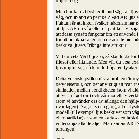
uppföra sig.
Men hur kan vi fysiker ibland säga att ljus
våg, och ibland en partikel? Vad ÄR ljus 
Faktum är att ingen fysiker någonsin har på
att ljus ÄR en våg eller en partikel. Vi säg
att dessa synsätt fungerar bra att använda i
för att beräkna saker, och de är inte menade 
beskriva ljusets "riktiga inre struktur".
Vill du veta VAD ljus är, så ska du därför 
filosof eller liknande. Men vill du veta e
ljus uppför sig, då kan du fråga en fysiker.
Detta vetenskapsfilosofiska problem är my
betydelsefullt, och det är viktigt att man in
skillnaden mellan verkligheten (som vi al
att veta något om) och vår modell av verkl
(som vi använder oss av sålänge den hjälp
i vardagen). Någon sa en gång, att en fysik
modell (till exempel ljus beskrivet som vå
eller partiklar) är som en karta - den beskr
en terrängs alla detaljer. Man kartan ÄR 
terrängen!