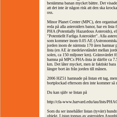
bestämma banan mycket bättre. Det visade
att det inte är någon risk att den ska kroc
oss.
Minor Planet Center (MPC), den organisat
reda på alla asteroiders banor, har en lista 
PHA (Potentially Hazardous Asteroids), el
"Potentiellt Farliga Asteroider". Alla aster
som kommer inom 0.05 AE (Astronomiska 
jorden inom de närmsta 170 åren hamnar 
lista (en AE är medelavståndet mellan jor
solen, ca 150 miljoner km). Gränsvärdet fö
hamna på MPCs PHA-lista är därför ca 7.5
km. Det låter mycket, men är faktiskt bara
längre bort än från jorden till månen.
2006 HZ51 hamnade på listan ett tag, men
bortplockad eftersom den inte kommer så 
Du kan själv se listan på
http://cfa-www.harvard.edu/iau/lists/PH
Som du ser innehåller listan (tyvärr) hundr
objekt. Listan toppas av asteroiden Apoph