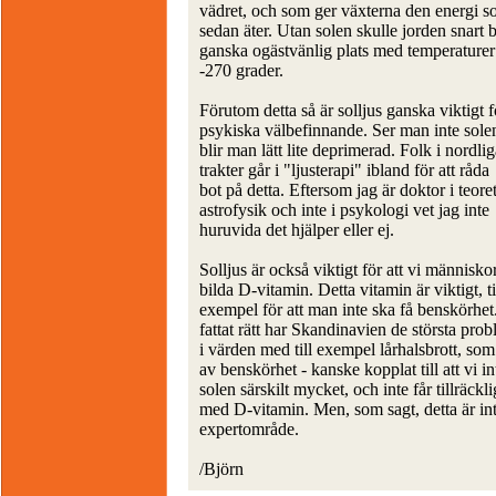
vädret, och som ger växterna den energi s
sedan äter. Utan solen skulle jorden snart b
ganska ogästvänlig plats med temperaturer
-270 grader.
Förutom detta så är solljus ganska viktigt f
psykiska välbefinnande. Ser man inte sole
blir man lätt lite deprimerad. Folk i nordli
trakter går i "ljusterapi" ibland för att råda
bot på detta. Eftersom jag är doktor i teore
astrofysik och inte i psykologi vet jag inte
huruvida det hjälper eller ej.
Solljus är också viktigt för att vi människo
bilda D-vitamin. Detta vitamin är viktigt, ti
exempel för att man inte ska få benskörhe
fattat rätt har Skandinavien de största pro
i värden med till exempel lårhalsbrott, so
av benskörhet - kanske kopplat till att vi in
solen särskilt mycket, och inte får tillräckli
med D-vitamin. Men, som sagt, detta är int
expertområde.
/Björn