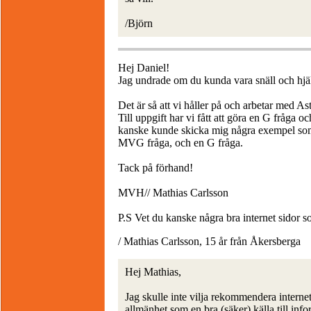
/Björn
Hej Daniel!
Jag undrade om du kunda vara snäll och hjä
Det är så att vi håller på och arbetar med As
Till uppgift har vi fått att göra en G fråga
kanske kunde skicka mig några exempel som 
MVG fråga, och en G fråga.
Tack på förhand!
MVH// Mathias Carlsson
P.S Vet du kanske några bra internet sidor 
/ Mathias Carlsson, 15 år från Åkersberga
Hej Mathias,
Jag skulle inte vilja rekommendera internet
allmänhet som en bra (säker) källa till info