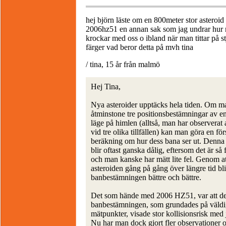
hej björn läste om en 800meter stor asteroi
2006hz51 en annan sak som jag undrar hur n
krockar med oss o ibland när man tittar på st
färger vad beror detta på mvh tina
/ tina, 15 år från malmö
Hej Tina,
Nya asteroider upptäcks hela tiden. Om m
åtminstone tre positionsbestämningar av en
läge på himlen (alltså, man har observerat 
vid tre olika tillfällen) kan man göra en för
beräkning om hur dess bana ser ut. Denna
blir oftast ganska dålig, eftersom det är så
och man kanske har mätt lite fel. Genom a
asteroiden gång på gång över längre tid bl
banbestämningen bättre och bättre.
Det som hände med 2006 HZ51, var att den
banbestämningen, som grundades på väldi
mätpunkter, visade stor kollisionsrisk med 
Nu har man dock gjort fler observationer 