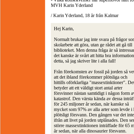
MVH Karin Yderland
/ Karin Yderland, 18 år från Kalmar
Hej Karin,
Normalt brukar jag inte svara på frågor s
skolarbete att göra, utan ge rådet att gå till
biblioteket. Men denna fråga är så intressa
det kanske är svårt att hitta bra informatio
detta, så jag skriver lite i alla fall!
Från förekomsten av fossil på jorden så vet
att det ibland förekommer plötsliga och
hittills oförklarliga "massextinktioner". De
betyder att ett väldigt stort antal arter
försvinner nästan samtidigt i någon form a
katastrof. Den värsta kända av dessa inträ
för 245 miljoner år sedan, när kanske så
mycket som 97% av alla arter som levde i 
plötsligt försvann. Den gången var det inte
ifrån att livet på jorden utplånades. Den se
större massextinktionen inträffade för 65 m
år sedan, när alla dinosaurier försvann.