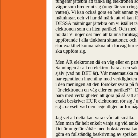
fungerar jättebra att tänka sig elektronen 
vågor som breder ut sig (ungefär som ring
vatten). Vi kan också göra en helt annan t
mätningar, och vi har då märkt att vi kan f
DESSA mätningar jättebra om vi istället tä
elektronen som en liten partikel. Och med d
nöjda! Vi nöjer oss med att kunna förutsäg
uppförande i alla tänkbara situationer, oc
stor exakthet kunna räkna ut i förväg hur 
ska uppföra sig.
Men ÄR elektronen då en våg eller en part
Sanningen är att en elektron bara är en sak
själv (vad nu DET är). Vår matematiska m
har egentligen ingenting med verkligheten 
i den meningen att den försöker svara på f
"är elektronen en våg eller en partikel?". 
bara med verkligheten att göra på så sätt at
exakt beskriver HUR elektronen rör sig / 
sig - oavsett vad den "egentligen är för nå
Jag vet att detta kan vara svårt att smälta.
Men man får helt enkelt vänja sig vid tank
Det är ungefär såhär: med bokstäverna kan
göra en fullständig beskrivning av språket.