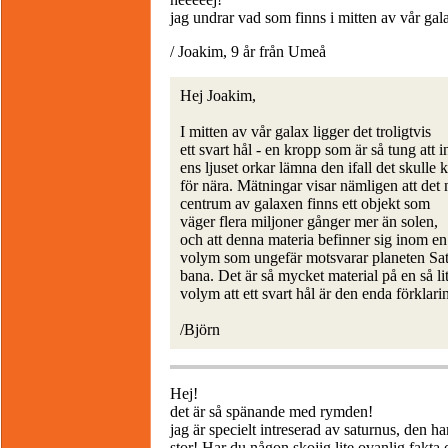
jag undrar vad som finns i mitten av vår gal
/ Joakim, 9 år från Umeå
Hej Joakim,
I mitten av vår galax ligger det troligtvis
ett svart hål - en kropp som är så tung att i
ens ljuset orkar lämna den ifall det skull
för nära. Mätningar visar nämligen att det 
centrum av galaxen finns ett objekt som
väger flera miljoner gånger mer än solen,
och att denna materia befinner sig inom en
volym som ungefär motsvarar planeten Sa
bana. Det är så mycket material på en så li
volym att ett svart hål är den enda förklari
/Björn
Hej!
det är så spänande med rymden!
jag är specielt intreserad av saturnus, den har
stor! Har du någon skojig lite ovanlig fakt