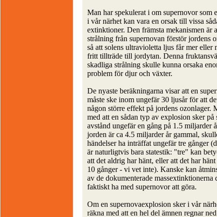
Man har spekulerat i om supernovor som 
i vår närhet kan vara en orsak till vissa så
extinktioner. Den främsta mekanismen är a
strålning från supernovan förstör jordens o
så att solens ultravioletta ljus får mer eller
fritt tillträde till jordytan. Denna fruktansvä
skadliga strålning skulle kunna orsaka en
problem för djur och växter.
De nyaste beräkningarna visar att en supe
måste ske inom ungefär 30 ljusår för att de
någon större effekt på jordens ozonlager.
med att en sådan typ av explosion sker på
avstånd ungefär en gång på 1.5 miljarder å
jorden är ca 4.5 miljarder år gammal, skul
händelser ha inträffat ungefär tre gånger (d
är naturligtvis bara statestik: "tre" kan bet
att det aldrig har hänt, eller att det har hänt
10 gånger - vi vet inte). Kanske kan åtmin
av de dokumenterade massextinktionerna 
faktiskt ha med supernovor att göra.
Om en supernovaexplosion sker i vår närh
räkna med att en hel del ämnen regnar ned