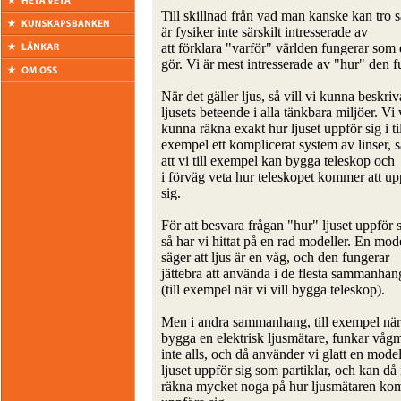
Till skillnad från vad man kanske kan tro s
är fysiker inte särskilt intresserade av
att förklara "varför" världen fungerar som
gör. Vi är mest intresserade av "hur" den f
När det gäller ljus, så vill vi kunna beskriv
ljusets beteende i alla tänkbara miljöer. Vi v
kunna räkna exakt hur ljuset uppför sig i ti
exempel ett komplicerat system av linser, s
att vi till exempel kan bygga teleskop och
i förväg veta hur teleskopet kommer att up
sig.
För att besvara frågan "hur" ljuset uppför s
så har vi hittat på en rad modeller. En mod
säger att ljus är en våg, och den fungerar
jättebra att använda i de flesta sammanhan
(till exempel när vi vill bygga teleskop).
Men i andra sammanhang, till exempel när 
bygga en elektrisk ljusmätare, funkar våg
inte alls, och då använder vi glatt en mode
ljuset uppför sig som partiklar, och kan då
räkna mycket noga på hur ljusmätaren ko