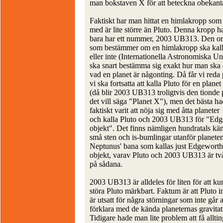
man bokstaven X för att beteckna obekanta 
Faktiskt har man hittat en himlakropp som 
med är lite större än Pluto. Denna kropp h
bara har ett nummer, 2003 UB313. Den or
som bestämmer om en himlakropp ska kall
eller inte (Internationella Astronomiska U
ska snart bestämma sig exakt hur man ska 
vad en planet är någonting. Då får vi reda
vi ska fortsatta att kalla Pluto för en planet
(då blir 2003 UB313 troligtvis den tionde 
det vill säga "Planet X"), men det bästa h
faktiskt varit att nöja sig med åtta planeter
och kalla Pluto och 2003 UB313 för "Ed
objekt". Det finns nämligen hundratals kä
små sten och is-bumlingar utanför planete
Neptunus' bana som kallas just Edgewort
objekt, varav Pluto och 2003 UB313 är t
på sådana.
2003 UB313 är alldeles för liten för att k
störa Pluto märkbart. Faktum är att Pluto i
är utsatt för några störningar som inte går a
förklara med de kända planeternas gravitat
Tidigare hade man lite problem att få alltin