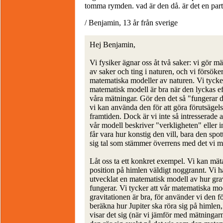
tomma rymden. vad är den då. är det en parti
/ Benjamin, 13 år från sverige
Hej Benjamin,
Vi fysiker ägnar oss åt två saker: vi gör m
av saker och ting i naturen, och vi försöke
matematiska modeller av naturen. Vi tycker
matematisk modell är bra när den lyckas ef
våra mätningar. Gör den det så "fungerar 
vi kan använda den för att göra förutsägel
framtiden. Dock är vi inte så intresserade 
vår modell beskriver "verkligheten" eller i
får vara hur konstig den vill, bara den spot
sig tal som stämmer överrens med det vi m
Låt oss ta ett konkret exempel. Vi kan mät
position på himlen väldigt noggrannt. Vi h
utvecklat en matematisk modell av hur gra
fungerar. Vi tycker att vår matematiska mo
gravitationen är bra, för använder vi den fö
beräkna hur Jupiter ska röra sig på himlen,
visar det sig (när vi jämför med mätningarn