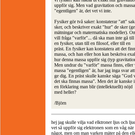
uppför sig. Men vad gravitation och massa
"egentligen" är, det vet vi inte.
Fysiker gör två saker: konstaterar "att" sak
sker, och beskriver exakt "hur" de sker (
mätningar och matermatiska modeller). 
vill fråga "varför"... då ska man inte gå till
en fysiker, utan till en filosof, eller till en
präst. En fysiker kan konstatera att det fin
massa, och han eller hon kan beskriva exa
hur denna massa uppför sig (typ gravitatio
Men undrar du "varför" massa finns, eller
massa "egentligen" är, har jag inga svar att
ge dig. En präst skulle kanske säga "Gud vi
det ska finnas massa". Men det är kanske i
en förklaring man blir (intellektuellt) nöjd
med heller?
/Björn
hej jag skulle vilja vad elktroner ljus och lju
vet så uppför sig elektronen som en våg när 
något. men om man varken mäter på den eller