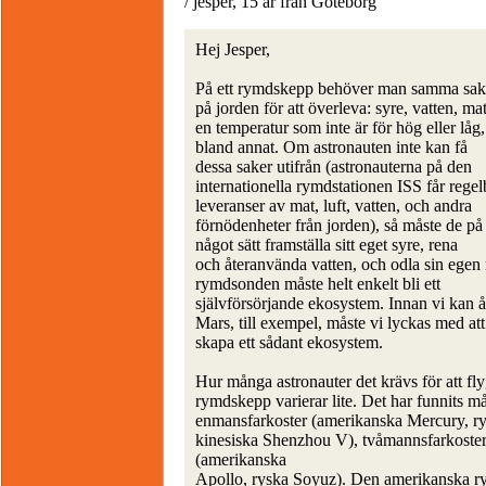
/ jesper, 15 år från Göteborg
Hej Jesper,
På ett rymdskepp behöver man samma sak
på jorden för att överleva: syre, vatten, mat
en temperatur som inte är för hög eller låg,
bland annat. Om astronauten inte kan få
dessa saker utifrån (astronauterna på den
internationella rymdstationen ISS får rege
leveranser av mat, luft, vatten, och andra
förnödenheter från jorden), så måste de på
något sätt framställa sitt eget syre, rena
och återanvända vatten, och odla sin egen
rymdsonden måste helt enkelt bli ett
självförsörjande ekosystem. Innan vi kan åk
Mars, till exempel, måste vi lyckas med att
skapa ett sådant ekosystem.
Hur många astronauter det krävs för att fly
rymdskepp varierar lite. Det har funnits m
enmansfarkoster (amerikanska Mercury, ry
kinesiska Shenzhou V), tvåmannsfarkoster
(amerikanska
Apollo, ryska Soyuz). Den amerikanska r