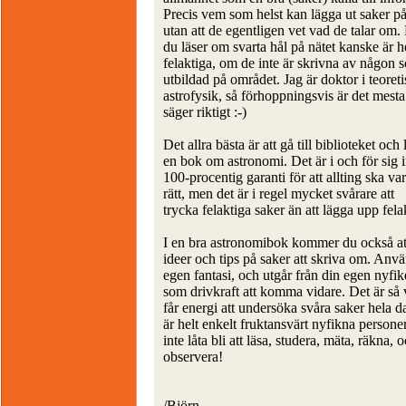
Precis vem som helst kan lägga ut saker på
utan att de egentligen vet vad de talar om.
du läser om svarta hål på nätet kanske är h
felaktiga, om de inte är skrivna av någon 
utbildad på området. Jag är doktor i teoreti
astrofysik, så förhoppningsvis är det mesta
säger riktigt :-)
Det allra bästa är att gå till biblioteket och
en bok om astronomi. Det är i och för sig 
100-procentig garanti för att allting ska va
rätt, men det är i regel mycket svårare att
trycka felaktiga saker än att lägga upp fela
I en bra astronomibok kommer du också att
ideer och tips på saker att skriva om. Anv
egen fantasi, och utgår från din egen nyfi
som drivkraft att komma vidare. Det är så 
får energi att undersöka svåra saker hela d
är helt enkelt fruktansvärt nyfikna personer
inte låta bli att läsa, studera, mäta, räkna, 
observera!
/Björn