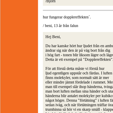
/Björn
hur fungerar dopplereffekten´.
/ beni, 13 år från falun
Hej Beni,
Du har kanske hört hur ljudet från en amb
ändrar sig när den är på väg bort från dig
i hög fart - tonen blir liksom lägre och lägr
Detta är ett exempel på "Dopplereffekten"
För att förstå detta måste vi förstå hur
ljud egentligen uppstår och färdas. I luften
finns molekyler, som normalt sätt är mer
eller mindre jämnt fördelade i rummet. M
man till exempel slår ihop händerna, tving
man bort luften mellan sina händer och ut
händerna blir antalet molekyler per kubikc
något högre. Denna "förtätning" i luften f
sedan iväg, och när förtätningen träffar öra
trumhinna så hör vi en skarp smäll - klapp