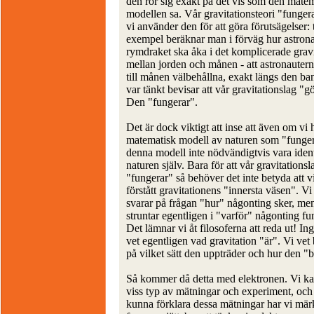
den rör sig exakt på det vis som den mate
modellen sa. Vår gravitationsteori "funger
vi använder den för att göra förutsägelser: t
exempel beräknar man i förväg hur astron
rymdraket ska åka i det komplicerade gravi
mellan jorden och månen - att astronaute
till månen välbehållna, exakt längs den b
var tänkt bevisar att vår gravitationslag "g
Den "fungerar".
Det är dock viktigt att inse att även om vi 
matematisk modell av naturen som "funger
denna modell inte nödvändigtvis vara iden
naturen själv. Bara för att vår gravitationsl
"fungerar" så behöver det inte betyda att v
förstått gravitationens "innersta väsen". Vi
svarar på frågan "hur" någonting sker, men
struntar egentligen i "varför" någonting fu
Det lämnar vi åt filosoferna att reda ut! In
vet egentligen vad gravitation "är". Vi vet
på vilket sätt den uppträder och hur den "b
Så kommer då detta med elektronen. Vi ka
viss typ av mätningar och experiment, och 
kunna förklara dessa mätningar har vi märk