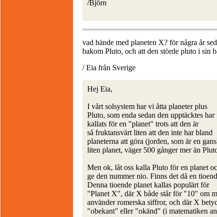
/Björn
vad hände med planeten X? för några år sed
bakom Pluto, och att den störde pluto i sin b
/ Eia från Sverige
Hej Eia,
I vårt solsystem har vi åtta planeter plus
Pluto, som enda sedan den upptäcktes har
kallats för en "planet" trots att den är
så fruktansvärt liten att den inte har bland
planeterna att göra (jorden, som är en gan
liten planet, väger 500 gånger mer än Plut
Men ok, låt oss kalla Pluto för en planet o
ge den nummer nio. Finns det då en tioend
Denna tioende planet kallas populärt för
"Planet X", där X både står för "10" om 
använder romerska siffror, och där X bety
"obekant" eller "okänd" (i matematiken a