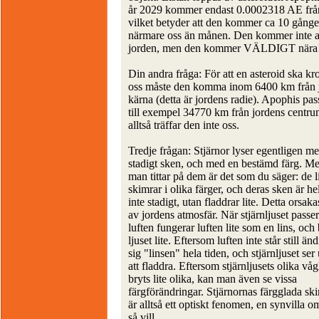
år 2029 kommer endast 0.0002318 AE från
vilket betyder att den kommer ca 10 gånge
närmare oss än månen. Den kommer inte at
jorden, men den kommer VÄLDIGT nära
Din andra fråga: För att en asteroid ska k
oss måste den komma inom 6400 km från 
kärna (detta är jordens radie). Apophis pas
till exempel 34770 km från jordens centr
alltså träffar den inte oss.
Tredje frågan: Stjärnor lyser egentligen me
stadigt sken, och med en bestämd färg. M
man tittar på dem är det som du säger: de 
skimrar i olika färger, och deras sken är he
inte stadigt, utan fladdrar lite. Detta orsaka
av jordens atmosfär. När stjärnljuset pass
luften fungerar luften lite som en lins, och 
ljuset lite. Eftersom luften inte står still änd
sig "linsen" hela tiden, och stjärnljuset ser 
att fladdra. Eftersom stjärnljusets olika vå
bryts lite olika, kan man även se vissa
färgförändringar. Stjärnornas färgglada s
är alltså ett optiskt fenomen, en synvilla 
så vill.