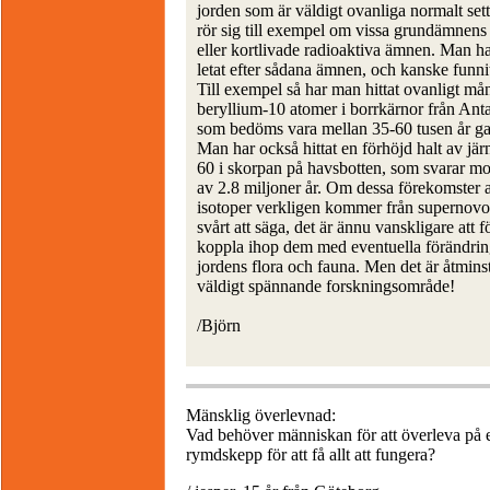
jorden som är väldigt ovanliga normalt sett
rör sig till exempel om vissa grundämnens 
eller kortlivade radioaktiva ämnen. Man ha
letat efter sådana ämnen, och kanske funni
Till exempel så har man hittat ovanligt må
beryllium-10 atomer i borrkärnor från Anta
som bedöms vara mellan 35-60 tusen år g
Man har också hittat en förhöjd halt av jär
60 i skorpan på havsbotten, som svarar mo
av 2.8 miljoner år. Om dessa förekomster 
isotoper verkligen kommer från supernovo
svårt att säga, det är ännu vanskligare att 
koppla ihop dem med eventuella förändrin
jordens flora och fauna. Men det är åtmins
väldigt spännande forskningsområde!
/Björn
Mänsklig överlevnad:
Vad behöver människan för att överleva på
rymdskepp för att få allt att fungera?