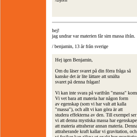
hej!
jag undrar var materien får sim massa ifrån.
/ benjamin, 13 år från sverige
Hej igen Benjamin,
Om du läser svaret på din förra fråga så
kanske det är lite lättare att smälta
svaret på denna frågan!
Vi kan inte svara på varifrån "massa" kom
Vi vet bara att materia har någon form
av egenskap (som vi har valt att kalla
"massa"), och allt vi kan göra är att
studera effekterna av den. Till exempel ser
vi att denna mystiska massa har egenskap
att materia attraherar annan materia. Denn
attraherande kraft kallar vi gravitation, och
vi fysiker kan räkna ut exakt hur gravitati