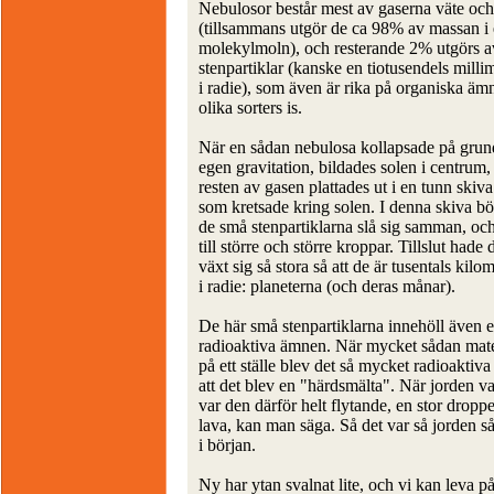
Nebulosor består mest av gaserna väte oc
(tillsammans utgör de ca 98% av massan i 
molekylmoln), och resterande 2% utgörs 
stenpartiklar (kanske en tiotusendels milli
i radie), som även är rika på organiska ä
olika sorters is.
När en sådan nebulosa kollapsade på grun
egen gravitation, bildades solen i centrum
resten av gasen plattades ut i en tunn skiva
som kretsade kring solen. I denna skiva bö
de små stenpartiklarna slå sig samman, oc
till större och större kroppar. Tillslut hade 
växt sig så stora så att de är tusentals kilo
i radie: planeterna (och deras månar).
De här små stenpartiklarna innehöll även e
radioaktiva ämnen. När mycket sådan mat
på ett ställe blev det så mycket radioaktiv
att det blev en "härdsmälta". När jorden v
var den därför helt flytande, en stor dropp
lava, kan man säga. Så det var så jorden s
i början.
Ny har ytan svalnat lite, och vi kan leva p