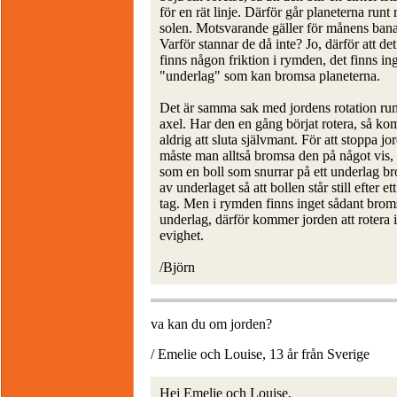
för en rät linje. Därför går planeterna runt 
solen. Motsvarande gäller för månens bana
Varför stannar de då inte? Jo, därför att det
finns någon friktion i rymden, det finns in
"underlag" som kan bromsa planeterna.
Det är samma sak med jordens rotation run
axel. Har den en gång börjat rotera, så k
aldrig att sluta självmant. För att stoppa jo
måste man alltså bromsa den på något vis,
som en boll som snurrar på ett underlag b
av underlaget så att bollen står still efter ett
tag. Men i rymden finns inget sådant bro
underlag, därför kommer jorden att rotera i
evighet.
/Björn
va kan du om jorden?
/ Emelie och Louise, 13 år från Sverige
Hej Emelie och Louise,