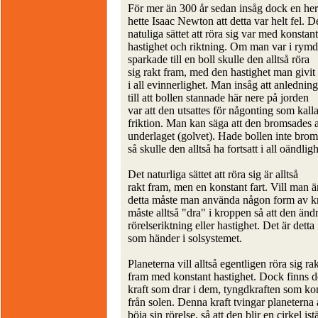
För mer än 300 år sedan insåg dock en he
hette Isaac Newton att detta var helt fel. D
natuliga sättet att röra sig var med konstant
hastighet och riktning. Om man var i rym
sparkade till en boll skulle den alltså röra
sig rakt fram, med den hastighet man givit
i all evinnerlighet. Man insåg att anlednin
till att bollen stannade här nere på jorden
var att den utsattes för någonting som kall
friktion. Man kan säga att den bromsades 
underlaget (golvet). Hade bollen inte brom
så skulle den alltså ha fortsatt i all oändligh
Det naturliga sättet att röra sig är alltså
rakt fram, men en konstant fart. Vill man 
detta måste man använda någon form av k
måste alltså "dra" i kroppen så att den änd
rörelseriktning eller hastighet. Det är detta
som händer i solsystemet.
Planeterna vill alltså egentligen röra sig ra
fram med konstant hastighet. Dock finns d
kraft som drar i dem, tyngdkraften som k
från solen. Denna kraft tvingar planeterna 
böja sin rörelse, så att den blir en cirkel istä