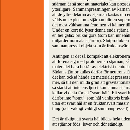
stjärnan är så stor att materialet kan pressa
ytterligare. Sammanpressningen av kärnan
att de yttre delarna av stjärnan kastas ut i e
våldsam explosion - stjärnan blir en super
det mest våldsamma fenomen vi känner till
Under en kort tid lyser denna enda stjärna
en hel galax brukar göra (som kan innehå
miljarder normala stjärnor). Slutprodukten 
sammanpressat objekt som är fruktansvärt
Antingen är det så kompakt att elektronern
att förena sig med protonerna i stjärnan, så 
materialet bara består av elektriskt neutral
Sådan stjärnor kallas därför för neutronstj
det kan också hända att materialet pressa
mer, så till den milda grad att gravitationsfä
så starkt att inte ens ljuset kan lämna stjär
kallar vi detta för ett "svart hål". Ett svart 
därför inte "tomt", som hål vanligtvis bruk
utan ett svart hål är en fruktansvärt massiv
tung (och väldigt väldigt sammanpressad) 
Det är riktigt att svarta hål bildas hela tide
att stjärnor föds, lever och dör ständigt.