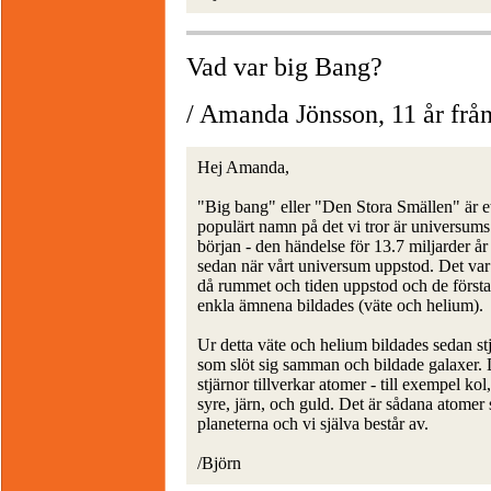
Vad var big Bang?
/ Amanda Jönsson, 11 år frå
Hej Amanda,
"Big bang" eller "Den Stora Smällen" är e
populärt namn på det vi tror är universums
början - den händelse för 13.7 miljarder år
sedan när vårt universum uppstod. Det var
då rummet och tiden uppstod och de första
enkla ämnena bildades (väte och helium).
Ur detta väte och helium bildades sedan stj
som slöt sig samman och bildade galaxer.
stjärnor tillverkar atomer - till exempel kol,
syre, järn, och guld. Det är sådana atomer
planeterna och vi själva består av.
/Björn