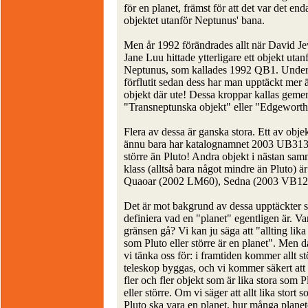
för en planet, främst för att det var det en
objektet utanför Neptunus' bana.
Men år 1992 förändrades allt när David Je
Jane Luu hittade ytterligare ett objekt utan
Neptunus, som kallades 1992 QB1. Under
förflutit sedan dess har man upptäckt mer 
objekt där ute! Dessa kroppar kallas geme
"Transneptunska objekt" eller "Edgeworth
Flera av dessa är ganska stora. Ett av obje
ännu bara har katalognamnet 2003 UB313 
större än Pluto! Andra objekt i nästan sam
klass (alltså bara något mindre än Pluto) är
Quaoar (2002 LM60), Sedna (2003 VB12
Det är mot bakgrund av dessa upptäckter 
definiera vad en "planet" egentligen är. Va
gränsen gå? Vi kan ju säga att "allting lika 
som Pluto eller större är en planet". Men 
vi tänka oss för: i framtiden kommer allt st
teleskop byggas, och vi kommer säkert att
fler och fler objekt som är lika stora som P
eller större. Om vi säger att allt lika stort 
Pluto ska vara en planet, hur många planet