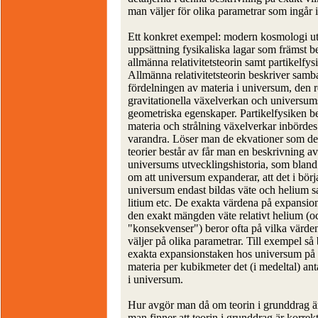
man väljer för olika parametrar som ingår 
Ett konkret exempel: modern kosmologi ut
uppsättning fysikaliska lagar som främst b
allmänna relativitetsteorin samt partikelfys
Allmänna relativitetsteorin beskriver sam
fördelningen av materia i universum, den r
gravitationella växelverkan och universum
geometriska egenskaper. Partikelfysiken b
materia och strålning växelverkar inbörde
varandra. Löser man de ekvationer som de
teorier består av får man en beskrivning av
universums utvecklingshistoria, som bland 
om att universum expanderar, att det i börj
universum endast bildas väte och helium sa
litium etc. De exakta värdena på expansio
den exakt mängden väte relativt helium (o
"konsekvenser") beror ofta på vilka värd
väljer på olika parametrar. Till exempel så
exakta expansionstaken hos universum på
materia per kubikmeter det (i medeltal) ant
i universum.
Hur avgör man då om teorin i grunddrag 
man finner att teorin i grunddrag är korrekt