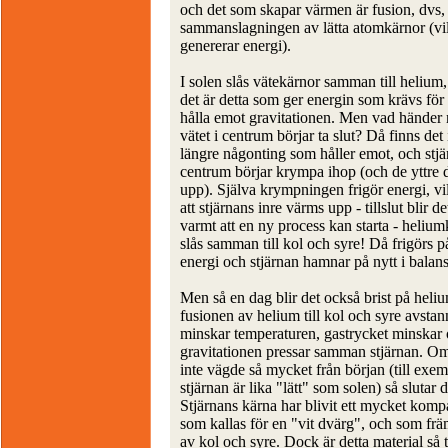
och det som skapar värmen är fusion, dvs,
sammanslagningen av lätta atomkärnor (vi
genererar energi).
I solen slås vätekärnor samman till helium
det är detta som ger energin som krävs för 
hålla emot gravitationen. Men vad händer 
vätet i centrum börjar ta slut? Då finns det 
längre någonting som håller emot, och stj
centrum börjar krympa ihop (och de yttre d
upp). Själva krympningen frigör energi, vi
att stjärnans inre värms upp - tillslut blir de
varmt att en ny process kan starta - heliu
slås samman till kol och syre! Då frigörs p
energi och stjärnan hamnar på nytt i balans
Men så en dag blir det också brist på heli
fusionen av helium till kol och syre avstan
minskar temperaturen, gastrycket minskar
gravitationen pressar samman stjärnan. Om
inte vägde så mycket från början (till exe
stjärnan är lika "lätt" som solen) så slutar d
Stjärnans kärna har blivit ett mycket komp
som kallas för en "vit dvärg", och som frä
av kol och syre. Dock är detta material så t