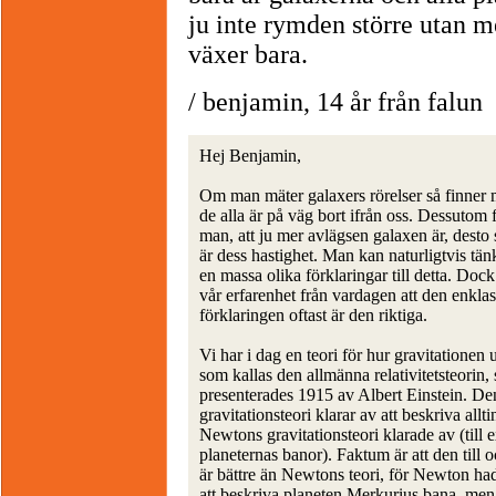
ju inte rymden större utan 
växer bara.
/ benjamin, 14 år från falun
Hej Benjamin,
Om man mäter galaxers rörelser så finner 
de alla är på väg bort ifrån oss. Dessutom 
man, att ju mer avlägsen galaxen är, desto
är dess hastighet. Man kan naturligtvis tän
en massa olika förklaringar till detta. Dock
vår erfarenhet från vardagen att den enklas
förklaringen oftast är den riktiga.
Vi har i dag en teori för hur gravitationen 
som kallas den allmänna relativitetsteorin,
presenterades 1915 av Albert Einstein. D
gravitationsteori klarar av att beskriva allt
Newtons gravitationsteori klarade av (till
planeternas banor). Faktum är att den till
är bättre än Newtons teori, för Newton h
att beskriva planeten Merkurius bana, men