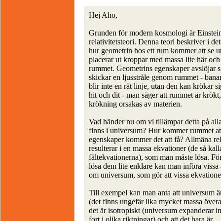
Hej Aho,
Grunden för modern kosmologi är Einstei
relativitetsteori. Denna teori beskriver i det
hur geometrin hos ett rum kommer att se 
placerar ut kroppar med massa lite här och 
rummet. Geometrins egenskaper avslöjar s
skickar en ljusstråle genom rummet - banan
blir inte en rät linje, utan den kan krökar si
hit och dit - man säger att rummet är krök
krökning orsakas av materien.
Vad händer nu om vi tillämpar detta på al
finns i universum? Hur kommer rummet att 
egenskaper kommer det att få? Allmäna rela
resulterar i en massa ekvationer (de så kal
fältekvationerna), som man måste lösa. Fö
lösa dem lite enklare kan man införa viss
om universum, som gör att vissa ekvationer 
Till exempel kan man anta att universum 
(det finns ungefär lika mycket massa överall
det är isotropiskt (universum expanderar in
fort i olika riktningar) och att det bara är