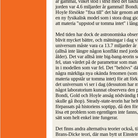
år gammal, vilket stod i strid med det fakt
jorden var 4.6 miljarder år gammal! Bondi
Hoyle försökte "fixa till" det här genom att
en ny fysikalisk model som i stora drag gi
att materia "uppstod ur tomma intet" i lång
Med tiden har dock de astronomiska obser
blivit mycket bättre, och mätningar i dag vi
universum måste vara ca 13.7 miljarder å
(alltså inte längre någon konflikt med jor
ålder). Det var alltså inte big-bang-teorin 
fel, utan värdet på de parametrar som man
in i modellen som var fel. Det "behövs" dä
några märkliga nya okända fenomen (som 
materia uppstår ur tomma intet) för att förk
det universum vi ser i dag (dessutom har m
något laboratorium kunnat observera den 
Bondi, Gold och Hoyle ansåg nödvändig fö
skulle gå ihop). Steady-state-teorin har hel
förpassats på historiens soptipp, då den fö
lösa ett problem som egentligen inte fanns,
sätt som helt enkel inte fungerar.
Det finns andra alternativa teorier också, t
Brans-Dicke teori, där man bytt ut Einstei