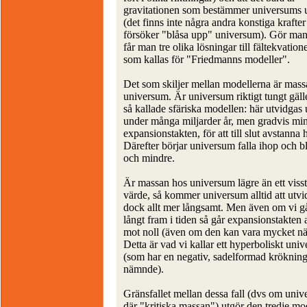
gravitationen som bestämmer universums 
(det finns inte några andra konstiga krafte
försöker "blåsa upp" universum). Gör man 
får man tre olika lösningar till fältekvation
som kallas för "Friedmanns modeller".
Det som skiljer mellan modellerna är mass
universum. Är universum riktigt tungt gäll
så kallade sfäriska modellen: här utvidgas
under många miljarder år, men gradvis mi
expansionstakten, för att till slut avstanna h
Därefter börjar universum falla ihop och b
och mindre.
Är massan hos universum lägre än ett visst 
värde, så kommer universum alltid att utvi
dock allt mer långsamt. Men även om vi gå
långt fram i tiden så går expansionstakten 
mot noll (även om den kan vara mycket när
Detta är vad vi kallar ett hyperboliskt uni
(som har en negativ, sadelformad kröknin
nämnde).
Gränsfallet mellan dessa fall (dvs om uni
där "kritiska massan") utgör den tredje mo