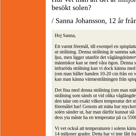
besökt solen?
/ Sanna Johansson, 12 år f
Hej Sanna,
Ett varmt föremål, till exempel en spisplatt
ut strålning. Denna strålning är samma sak
ljus, men ligger utanför det våglängdsinter
människor kan se med våra ögon. Denna s
infraröda strålning kan vi dock känna me
(om man håller handen 10-20 cm från en v
kan man känna värmestrålningen från spisp
Det fina med denna strålning (om man mä
strålning som sänds ut vid olika våglängder
den talar om exakt vilken temperatur det s
föremålet har! Genom att mäta hur mycket
solen sänder ut, har man därför kunnat slå f
dess yta måste ha en temperatur på ca 5500
Vi vet också att temperaturen i solens kärn
14 miljoner grader. Detta har vi inte fått 