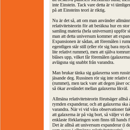
inte Einstein. Tack vare detta är vi tämlige
på att Einsteins teori är riktig.
Nu är det så, att om man använder allmän
relativitetsteorin för att beräkna hur en stor
samling materia (hela universum) uppför si
man att detta universum kommer att expan
Expansionen är sådan, att föremålen i ru
egentligen står still (eller rör sig bara myck
lite relativt rummet), men att själva tomr
blåses upp, vilket får föremålen (galaxerna)
avlägsna sig snabbt från varandra.
Man brukar tänka sig galaxerna som russin
jäsande deg. Russinen rör sig inte relativt
(rummet), men tack vare att degen jäser oc
så ökar avståndet mellan galaxerna likväl.
Allmäna relativitetsteorin förutsäger alltså 
rymden expanderar, och att galaxerna ska 
varandra. När vi vid våra observationer fak
att galaxerna är på väg bort, så väljer vi de
enklaste förklaringen som finns till hands f
Det är alltså att universum expanderar (i 