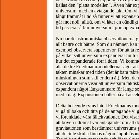
kallas den "platta modellen". Även här ex
universum, med en avtagande takt. Om vi 
långt frammåt i tid så finner vi att expansi
går mot noll, alltså, om vi låter en oändligt
tid passera så blir universum i princip expa
Nu har de astronomiska observationerna gr
allt bättre och bättre. Som du nämner, kan 
exempel observera supernovor, för att ta r
på vilket sätt universum expanderar nu för
hur det expanderade förr i tiden. Vi komme
alla de tre Friedmann-modellerna säger att
takten minskar med tiden (det är bara takte
minskningen som skiljer dem åt). Men de 
observationerna visar att universum faktis
expandera något långsammare för länge se
med i dag. Expansionen håller på att accel
Detta beteende ryms inte i Friedmanns mo
vi gå tillbaka och titta på de antagande vi 
vi förenklade våra fältekvationer. Det visar
att boven i dramat var antagandet om att de
gravitationen som bestämmer universums 
att det inte skulla finnas någon "uppblåsan