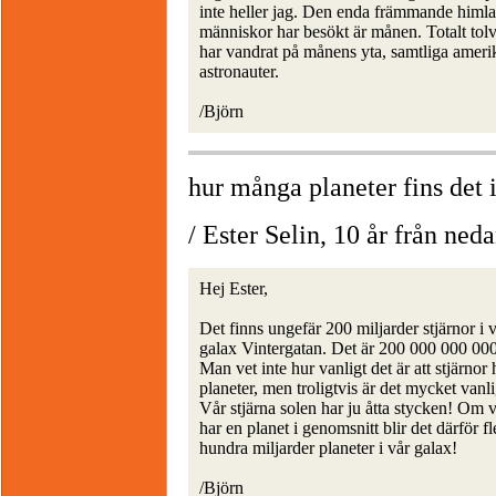
inte heller jag. Den enda främmande himl
människor har besökt är månen. Totalt tol
har vandrat på månens yta, samtliga amer
astronauter.
/Björn
hur många planeter fins det i
/ Ester Selin, 10 år från ned
Hej Ester,
Det finns ungefär 200 miljarder stjärnor i 
galax Vintergatan. Det är 200 000 000 000
Man vet inte hur vanligt det är att stjärnor 
planeter, men troligtvis är det mycket vanli
Vår stjärna solen har ju åtta stycken! Om v
har en planet i genomsnitt blir det därför fl
hundra miljarder planeter i vår galax!
/Björn