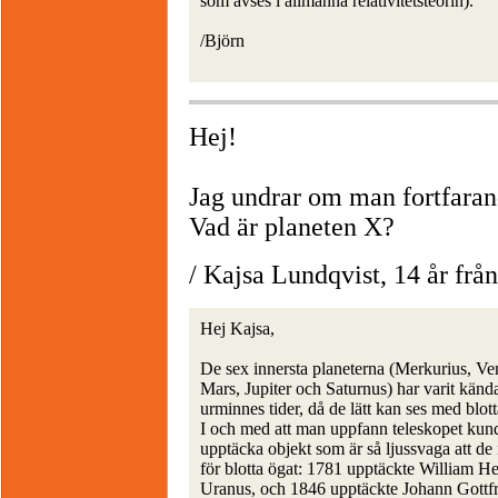
som avses i allmänna relativitetsteorin).
/Björn
Hej!
Jag undrar om man fortfarand
Vad är planeten X?
/ Kajsa Lundqvist, 14 år från
Hej Kajsa,
De sex innersta planeterna (Merkurius, Ve
Mars, Jupiter och Saturnus) har varit känd
urminnes tider, då de lätt kan ses med blott
I och med att man uppfann teleskopet kun
upptäcka objekt som är så ljussvaga att de 
för blotta ögat: 1781 upptäckte William He
Uranus, och 1846 upptäckte Johann Gottfr