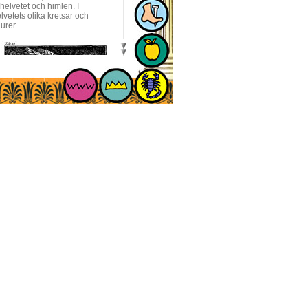
 helvetet och himlen. I
vetets olika kretsar och
urer.
Telemakos kliver ner i
dödsriket.
”Odysséen: En modern
 har ungefär samma längd.
entyr och träffar så småningom