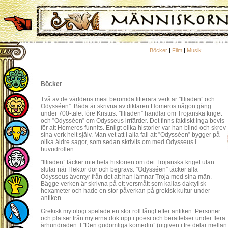
Böcker
|
Film
|
Musik
Böcker
Två av de världens mest berömda litterära verk är ”Illiaden” och
Odysséen”. Båda är skrivna av diktaren Homeros någon gång
under 700-talet före Kristus. ”Illiaden” handlar om Trojanska kriget
och ”Odysséen” om Odysseus irrfärder. Det finns faktiskt inga bevis
för att Homeros funnits. Enligt olika historier var han blind och skrev
sina verk helt själv. Man vet att i alla fall att ”Odysséen” bygger på
olika äldre sagor, som sedan skrivits om med Odysseus i
huvudrollen.
”Illiaden” täcker inte hela historien om det Trojanska kriget utan
slutar när Hektor dör och begravs. ”Odysséen” täcker alla
Odysseus äventyr från det att han lämnar Troja med sina män.
Bägge verken är skrivna på ett versmått som kallas daktylisk
hexameter och hade en stor påverkan på grekisk kultur under
antiken.
Grekisk mytologi spelade en stor roll långt efter antiken. Personer
och platser från myterna dök upp i poesi och berättelser under flera
århundraden. I ”Den gudomliga komedin” (utgiven i tre delar mella