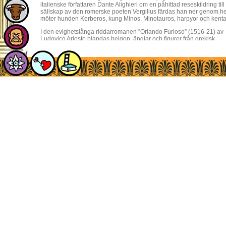
italienske författaren Dante Alighieri om en påhittad reseskildring till
sällskap av den romerske poeten Vergilius färdas han ner genom hel
möter hunden Kerberos, kung Minos, Minotauros, harpyor och kenta
I den evighetslånga riddarromanen ”Orlando Furioso” (1516-21) av
Ludovico Ariosto blandas helgon, änglar och figurer från grekisk
mytologi i en salig blandning. William Shakespeare använder sig
av kung Theseus av Aten och amazonernas drottning Hippolytta i
”En midsommarnattsdröm” (skriven runt 1590).
Den franske författaren och läraren Francois de Salignac de la
Mothe Fénelon gav 1699 ut en sorts blandning av ungdomsbok och
samhällskritik. ”Telemakos, Odysseus son, äventyr” handlar om hur
Telemakos ger sig ut att söka efter sin försvunne far. Han råkar ut för
en massa äventyr tillsammans med sin lärare Mentor, som
egentligen är gudinnan Minerva (Athena). Han lider skeppsbrott
och hamnar på nymfen Kalypsos ö, brottas med lejon, duellerar,
krigar och hamnar så småningom i dödsriket. Där får han veta att
Odysseus inte är död och reser tillbaka till Ithaka för att vänta på sin
far.
Fenelon förklädde samhällkritik i denna äventyrshistoria.
Telemakos har stora likheter med den dåvarande franske prinsen,
särskilt i de misstag han begår. Även andra delar av franska hovet
dyker upp som mindre smickrande figurer. Fenelon blev därför
tvungen att censurera boken och den fullständiga historien gavs ut
efter hans död.
Den grekiske poeten och filosofen Nikos Kazantzakis
gav 1938 ut 
uppföljare”. Boken är liksom originalet skriven på ett versmått och
Historien tar vid där Odyséen slutar. Odysseus ger sig ut på nya äv
både gudar och senare litterära figurer som Don Quijote.