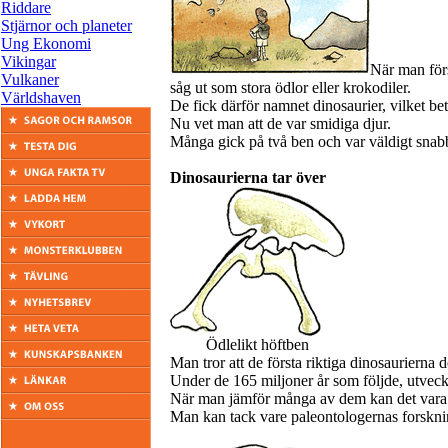
Riddare
Stjärnor och planeter
Ung Ekonomi
Vikingar
När man förs
Vulkaner
såg ut som stora ödlor eller krokodiler.
Världshaven
De fick därför namnet dinosaurier, vilket be
Nu vet man att de var smidiga djur.
Många gick på två ben och var väldigt snab
Dinosaurierna tar över
Ödlelikt höftben
Man tror att de första riktiga dinosaurierna
Under de 165 miljoner år som följde, utveckl
När man jämför många av dem kan det vara svår
Man kan tack vare paleontologernas forskni