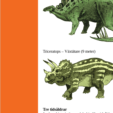
Triceratops – Växtätare (9 meter)
Tre tidsåldrar