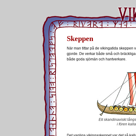
Skeppen
När man tittar på de vikingatida skeppen v
gjorde. De verkar både små och bräckliga
både goda sjömän och hantverkare.
Ett skandinaviskt lån
i fören kal
Det vanliga vikingaskeppet var det så kal