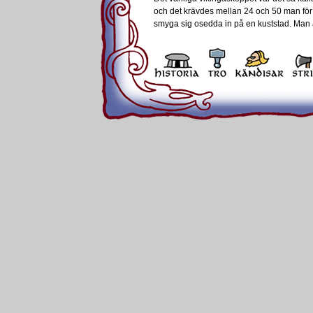
och det krävdes mellan 24 och 50 man för
smyga sig osedda in på en kuststad. Man a
Ett handelskepp. Dessa fartyg v
ändå till långa resor på stormiga 
Vid skeppsbygge använde man långa, tunn
lades överlappande på varandra. Springor