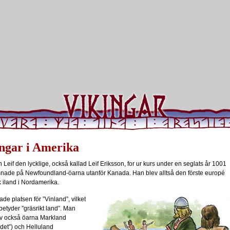
ngar i Amerika
n Leif den lycklige, också kallad Leif Eriksson, for ur kurs under en seglats år 1001
nade på Newfoundland-öarna utanför Kanada. Han blev alltså den förste europé
 iland i Nordamerika.
ade platsen för ”Vinland”, vilket
 betyder ”gräsrikt land”. Man
 också öarna Markland
ndet”) och Helluland