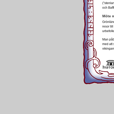
(”stenla
och Baff
Möte m
Grönlänn
resor ti
urbefolkn
Man påbö
med att 
vikingar
Den förs
utkanten