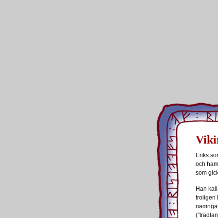
Viki
Eriks so
och ham
som gick
Han kall
troligen
namngav
(”trädla