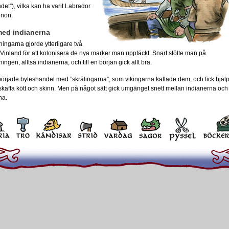
ndet”), vilka kan ha varit Labrador
inön.
ed indianerna
ingarna gjorde ytterligare två
ll Vinland för att kolonisera de nya marker man upptäckt. Snart stötte man på
ingen, alltså indianerna, och till en början gick allt bra.
rjade byteshandel med ”skrälingarna”, som vikingarna kallade dem, och fick hjäl
skaffa kött och skinn. Men på något sätt gick umgänget snett mellan indianerna och
na.
ta nybyggarexpeditionens ledare, Thorvald dödades av en skräling-pil, och i
 av kolonin angreps flera hus.
Vid ett tillfälle försvarades hela bosättningen av en
ensam kvinnlig krigare. Hon lyckades skrämma
slag på indianerna genom att klä av sig bar på
överkroppen och komma viftande med ett svärd i
varje hand.
Efter bara några år tröttnade vikingarna på
oroligheterna och begav sig tillbaka till Grönland.
Man har hittat ett någorlunda bevarat vikingahus
på Newfoundland, och i detta en nål och en sten