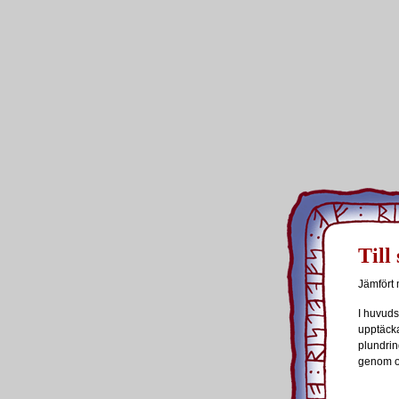
Till 
Jämfört 
I huvudsa
upptäcka
plundrin
genom o