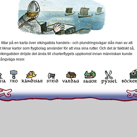
tittar på en karta över vikingatida handels– och plundringsvägar slås man av att
 liknar kartor som flygbolag använder för att visa sina rutter. Och det är faktiskt så,
r vikingatiden dröjde det ända till charterflygets uppkomst innan människan kunde
långväga resor.
nds vikingar hade
oritplatser de
återvänder till.
a for gärna till
, Frankrike och
. Norrmännen
Skottland, Irland,
och
dsöarna, samt
ch Grönland.
na gjorde flera
n i Ryssland, så