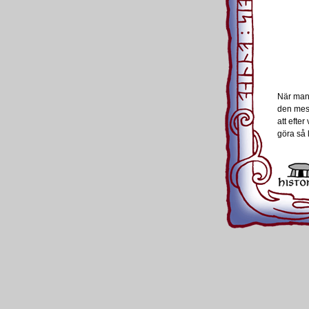
När man 
den mest
att efte
göra så 
Varje la
sina fav
ständigt 
Danskarn
Tyskland
England
besökte 
Orkney 
Shetlan
Island o
Svenskar
färder i