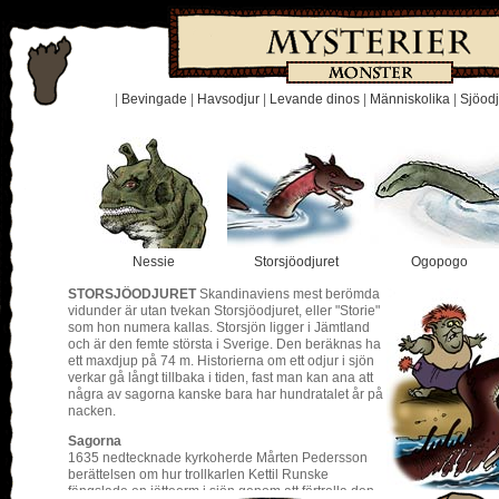
|
Bevingade
|
Havsodjur
|
Levande dinos
|
Människolika
|
Sjöodj
Nessie
Storsjöodjuret
Ogopogo
STORSJÖODJURET
Skandinaviens mest berömda
vidunder är utan tvekan Storsjöodjuret, eller "Storie"
som hon numera kallas. Storsjön ligger i Jämtland
och är den femte största i Sverige. Den beräknas ha
ett maxdjup på 74 m. Historierna om ett odjur i sjön
verkar gå långt tillbaka i tiden, fast man kan ana att
några av sagorna kanske bara har hundratalet år på
nacken.
Sagorna
1635 nedtecknade kyrkoherde Mårten Pedersson
berättelsen om hur trollkarlen Kettil Runske
fängslade en jätteorm i sjön genom att förtrolla den