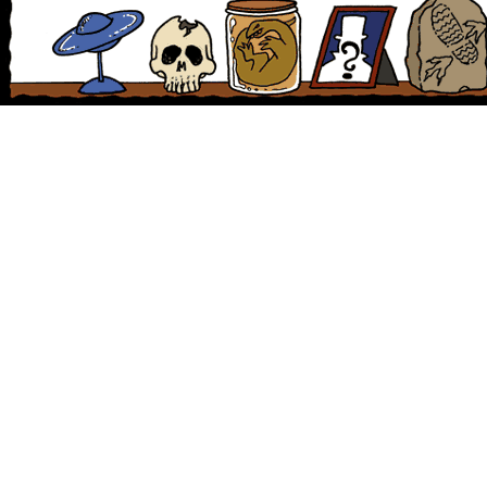
med en magisk runsten. Så länge stenen står på sin
plats på Frösön är monstret fånget i djupet. Man kan också släppa det l
inskriften, men en bit av den fattas så det lär aldrig hända. Egentligen 
jämtarnas kristnande. En annan sägen talar om hur trollpackorna Jata
rysligt i en kittel vid Storsjöns strand. När kitteln råkade välta rann inneh
odjuret då sörjan nådde vattnet.
Nedtecknade observationer
Den första riktigt omskrivna observationen ägde rum
en solig julidag 1863, när riksdagsmannen Jöns
Bromee var på väg hem med sin gårdsfolk efter en
höslåtter. När de på et höjd tittade ner mot Storsjöns
strand fick de se ett plaskande djur som enligt
Bromee var "stort och styggt och hade flera korta,
tjocka fötter". När man försökte närma sig varelsen
försvann den snabbt ut i sjön, men två båtar med
beväpnade karlar satte efter så fort de kunde. Efteråt
berättade jägarna att djuret såg ut som tio till tolv
"blanksvarta, hoplänkade ankare". Antagligen
pratade de om någon sorts svallvågor som gjordes
efter pucklar på djurets rygg.
I oktober 1893 hade flickorna Märta och Karin
Olsson begett sig till Storsjön från sitt hem i Sörbyn
för att tvätta kläder. Då de just börjat klappa kläderna
dök ett stort djur upp en bit ut i vattnet och började
rulla runt och föra väsen. Skådespelet pågick en
god halvtimme och flickorna fick en tydlig titt på hur
djuret såg ut. Det hade ett runt huvud med väldiga