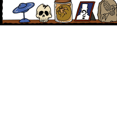
människoliknande gestalt fram och gränslar vägens mittlinje.
Då föraren saktade ner kunde hon se att figuren var grå till
färgen och större än en människa. Enligt vittnet hade
gestalten lysande ögon och vecklade strax ut ett par vingar,
så stora att de täckte hela vägen. Enligt rapporten såg den ut
som ”ett litet flygplan”. Med vingarna utbredda lyfte den rakt
upp och försvann i nattmörkret. Föraren trampade gasen i
botten och rörde sig bort från platsen så fort hon kunde.
Kvinnan och hennes far kom överens om att hålla tyst om vad
de upplevt och det dröjde flera år innan hon berättade om sin upplevels
Massor av observationer
Det här visade sig inte vara en unik händelse. Sensommaren 1966 berät
dalen, West Virginia, att hon blivit omkullslagen i sin trädgård av vad hon 
Den 12 november samma år blev några dödgrävare på en kyrkogård öv
människa” som flög. Den 14 november blev Newell Partridge av med s
sprungit ut i kvällsmörkret och skällt på ett par lysande punkter, men sed
Följande natt var två unga par från staden Point Pleasant, mr och mrs 
Scarberry, ute på en kvällsrunda i bilen. På hemvägen körde de genom
gammal ammunition, kallat ”TNT-området”. Då de passerade ett nedlagt 
gestalt stå vid vägkanten. Roger och Linda Scarberry berättade senare
människa, men större. Kanske 2-2,5 meter lång. Och den hade stora vin
ryggen. Men det var ögonen som fick oss att haja till. Den hade stora, rö
Under en minut satt vi bara och stirrade på den. Sedan vände den sig 
iväg mot den öppna dörren i det gamla elverket. Vi stannade inte ett ögo
De fyra lämnade platsen så fort de kunde. När de började närma sig Po
Scarberry plötsligt: ”Den följer efter oss!” Strax bakom dem, några me
sig samma figur de sett vid elverket, nu svävande i luften. Varelsen hade f
bredd av tre meter och höll jämn takt med bilen, trots att den inte flaxa