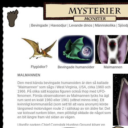
|
Bevingade
|
Havsodjur
|
Levande dinos
|
Människolika
|
Sjöodj
Flygödlor?
Bevingade humanoider
Malmannen
MALMANNEN
Den mest kända bevingade humanoiden är den så kallade
”Malmannen” som sågs i West Virginia, USA, cirka 1960 och
1966. På olika sätt kopplas figuren också ihop med UFO-
fenomen. Första observationen av Malmannen tycks ha ägt
rum sent en kväll 1960 eller 1961 (vittnet minns inte). Ett
kvinnligt kommunalråd (som sett till att vara anonym) körde
längsmed motorvägen route 2 i sällskap av sin äldre far. Det
var kolsvart runtom bilen, men plötsligt siktade de något som
en bit längre fram vid sidan av vägen.
Utanför parken Chief Cornstalk Hunting Ground kliver en