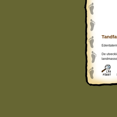
Tandfa
Edentatern
De utveckl
landmassor
hade liten 
Idag utgör
kunde delas
som slukad
Glyptod
[GLYPP-tå