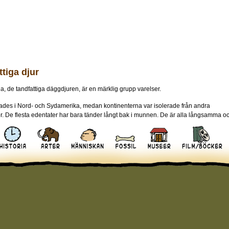
ttiga djur
a, de tandfattiga däggdjuren, är en märklig grupp varelser.
ades i Nord- och Sydamerika, medan kontinenterna var isolerade från andra
. De flesta edentater har bara tänder långt bak i munnen. De är alla långsamma o
hjärna.
s edentaterna av myrslokar, bältdjur, myrkottar och sengångare. Urtidens edentater
 upp i två typer, jättebältorna och jättetrögdjuren. Man gissar att de var allätare,
e kadaver lika gärna som gräs.
on
-dån]