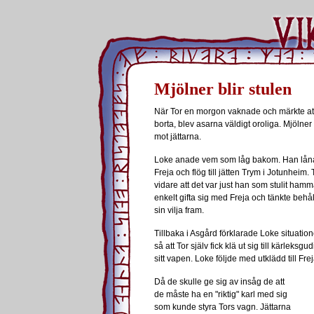
Mjölner blir stulen
När Tor en morgon vaknade och märkte a
borta, blev asarna väldigt oroliga. Mjölne
mot jättarna.
Loke anade vem som låg bakom. Han låna
Freja och flög till jätten Trym i Jotunheim
vidare att det var just han som stulit hamm
enkelt gifta sig med Freja och tänkte behåll
sin vilja fram.
Tillbaka i Asgård förklarade Loke situation
så att Tor själv fick klä ut sig till kärleks
sitt vapen. Loke följde med utklädd till Fr
Då de skulle ge sig av insåg de att
de måste ha en "riktig" karl med sig
som kunde styra Tors vagn. Jättarna