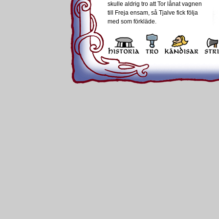
skulle aldrig tro att Tor lånat vagnen
till Freja ensam, så Tjalve fick följa
med som förkläde.
Det var ingen dålig bröllopsfest som
Trym ställde till med. Jättar från hela
Jotunheim kom dit för att slå runt.
Trym blev överlycklig då han fick se
Freja.
Tor hade varit noga med att svepa
en lång slöja kring ansiktet, så
ingen del av hans stora, röda skägg skulle s
jättegästerna som kände igen Tor. Bara Tr
genomskåda den ganska uppenbara bluff
Loke hade emellertid som vanligt
huvudet på skaft, och påminde var och
en av bröllopsgästerna att de alla var
skyldiga Trym pengar, men förklarade
också att deras skulder strax skulle vara
avskrivna.
Under festmåltiden förundrades Trym
över hur otroligt stor i maten Freja var.
Loke berättade för jätten att Freja inte