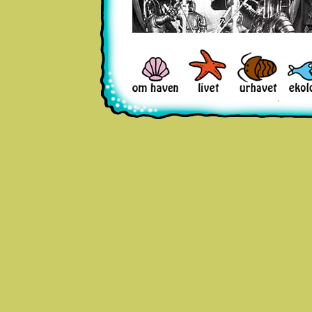
Dykare har fångat en liten undervattensvarels
en filmversion av Jules Vernes "Den
hemlighetsfulla ön" från 1929.
koraller och tång. Handlingen rör två dykare so
de bråkar med varandra (om en flicka) och slåss
jättebläckfisk, där en av dem omkommer. Bläc
in i glastanken.