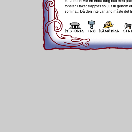
Hela huset var en enda lång hall med pac
fönster. I taket släpptes solljus in genom et
som natt. Då den inte var tänd måste det 
Vissa byg
arbetshörn
använda m
Hu
Träl som mal mjöl med en
Is
malsten. Det finaste
mjölet fick man när man
f
använde lavasten från
Tyskland.
Man sov på långa bänkar som på dagen an
golvet eller i speciella hyllor i väggen. Vi
kistor. I fredstid kunde vapnen hängas u