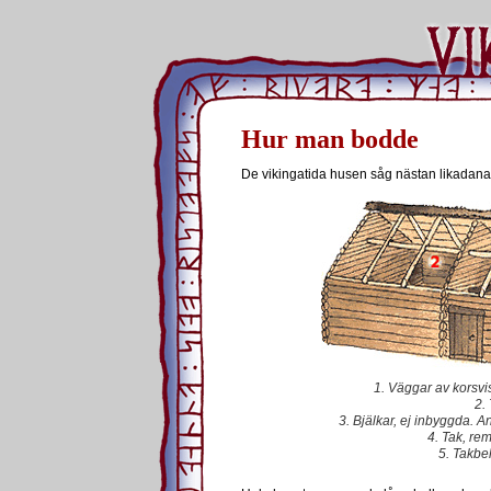
Hur man bodde
De vikingatida husen såg nästan likadana
1. Väggar av korsvi
2.
3. Bjälkar, ej inbyggda. A
4. Tak, re
5. Takbe