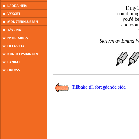
If my 
could bring
you'd be
and woul
Skriven av Emma Wik
Tillbaka till föregående sida