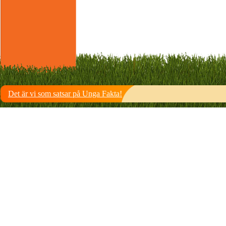
Det är vi som satsar på Unga Fakta!