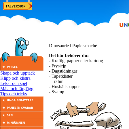
Dinosaurie i Papier-maché
Det här behöver du:
- Kraftigt papper eller kartong
- Frystejp
- Dagstidningar
Skapa och upptäck
- Tapetklister
Klipp och klistra
- Trälim
Lekar och spel
- Hushållspapper
Måla och färglägg
- Svamp
Tips och tricks