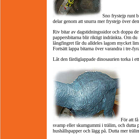
Sno frystejp runt b
delar genom att snurra mer frystejp över de
Riv bitar av dagstidningssidor och doppa dem 
pappersbitarna blir riktigt indränkta. Om du
långfingret får du alldeles lagom mycket lim
Fortsätt lappa bitarna över varandra i tre-fyra
Låt den färdiglappade dinosaurien torka i ett
För att f
svamp eller skumgummi i trälim, och dutta p
hushållspapper och lägg på. Dutta mer träli