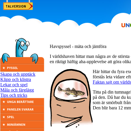
Havspyssel - mäta och jämföra
I världshaven hittar man några av de största
en riktigt häftig aha-upplevelse att göra olik
Här hittar du fyra e
Skapa och upptäck
förstås leta vidare e
Klipp och klistra
Faktas sajt om värld
Lekar och spel
Måla och färglägg
Titta på din tumnagel 
Tips och tricks
på den. Då har du ku
som är smörbult från
Den blir bara 12 mm