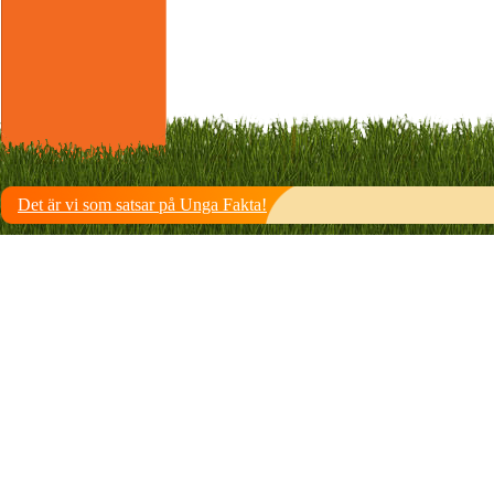
Det är vi som satsar på Unga Fakta!