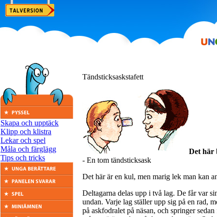
Tändsticksaskstafett
Skapa och upptäck
Klipp och klistra
Lekar och spel
Måla och färglägg
Det här
Tips och tricks
- En tom tändsticksask
Det här är en kul, men marig lek man kan an
Deltagarna delas upp i två lag. De får var s
undan. Varje lag ställer upp sig på en rad, 
på askfodralet på näsan, och springer sedan