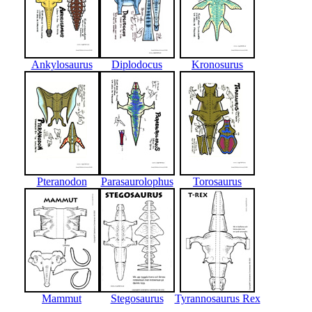
Ankylosaurus
Diplodocus
Kronosurus
Pteranodon
Parasaurolophus
Torosaurus
Mammut
Stegosaurus
Tyrannosaurus Rex