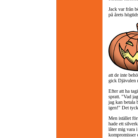
Jack var från b
på årets högtid
att de inte beh
gick Djävulen 
Efter att ha tag
spratt. "Vad ja
jag kan betala 
igen!" Det tyckt
Men istället för
hade ett silver
låter mig vara 
kompromisser o