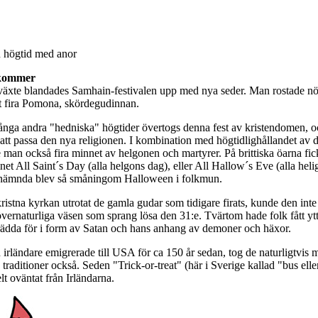
 högtid med anor
lkommer
växte blandades Samhain-festivalen upp med nya seder. Man rostade nö
tt fira Pomona, skördegudinnan.
ga andra "hedniska" högtider övertogs denna fest av kristendomen, o
att passa den nya religionen. I kombination med högtidlighållandet av 
 man också fira minnet av helgonen och martyrer. På brittiska öarna fic
t All Saint´s Day (alla helgons dag), eller All Hallow´s Eve (alla heli
stnämnda blev så småningom Halloween i folkmun.
stna kyrkan utrotat de gamla gudar som tidigare firats, kunde den inte 
övernaturliga väsen som sprang lösa den 31:e. Tvärtom hade folk fått ytt
 rädda för i form av Satan och hans anhang av demoner och häxor.
 irländare emigrerade till USA för ca 150 år sedan, tog de naturligtvis 
e traditioner också. Seden "Trick-or-treat" (här i Sverige kallad "bus elle
t oväntat från Irländarna.