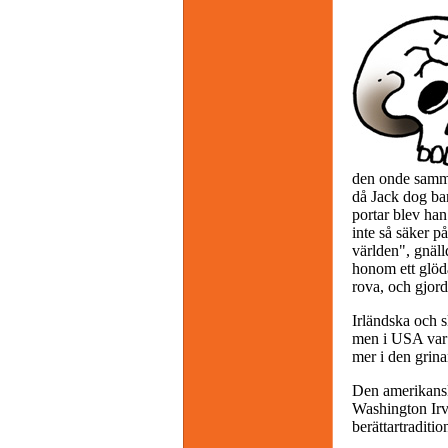
den onde samma 
då Jack dog bar
portar blev han
inte så säker på
världen", gnäl
honom ett glöda
rova, och gjorde
Irländska och s
men i USA var d
mer i den grin
Den amerikanska
Washington Irvi
berättartraditi