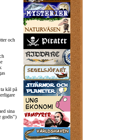
tter och
ch
de
k
gas
ta kål på
erligare
med sina
r godis")