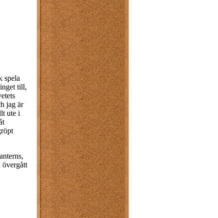
k spela
get till,
etets
h jag är
t ute i
åt
gröpt
anterns,
 övergått