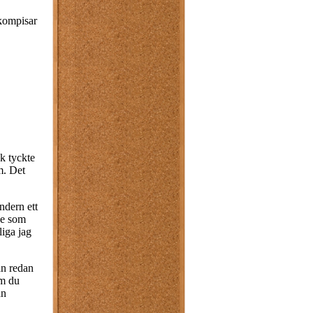
rkompisar
k tyckte
m. Det
endern ett
ce som
liga jag
han redan
Om du
an