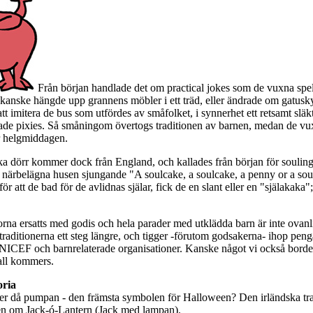
Från början handlade det om practical jokes som de vuxna spe
kanske hängde upp grannens möbler i ett träd, eller ändrade om gatusky
t imitera de bus som utfördes av småfolket, i synnerhet ett retsamt släk
allade pixies. Så småningom övertogs traditionen av barnen, medan de v
er helgmiddagen.
ka dörr kommer dock från England, och kallades från början för soulin
de närbelägna husen sjungande "A soulcake, a soulcake, a penny or a sou
r att de bad för de avlidnas själar, fick de en slant eller en "själakaka"
rna ersatts med godis och hela parader med utklädda barn är inte ovan
 traditionerna ett steg längre, och tigger -förutom godsakerna- ihop penga
NICEF och barnrelaterade organisationer. Kanske något vi också borde 
 all kommers.
oria
r då pumpan - den främsta symbolen för Halloween? Den irländska tra
rien om Jack-ó-Lantern (Jack med lampan).