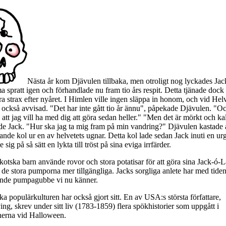
Nästa år kom Djävulen tillbaka, men otroligt nog lyckades Jac
spratt igen och förhandlade nu fram tio års respit. Detta tjänade dock in
a strax efter nyåret. I Himlen ville ingen släppa in honom, och vid Helv
 också avvisad. "Det har inte gått tio år ännu", påpekade Djävulen. "Oc
 att jag vill ha med dig att göra sedan heller." "Men det är mörkt och kall
lde Jack. "Hur ska jag ta mig fram på min vandring?" Djävulen kastade 
nde kol ur en av helvetets ugnar. Detta kol lade sedan Jack inuti en ur
 sig på så sätt en lykta till tröst på sina eviga irrfärder.
kotska barn använde rovor och stora potatisar för att göra sina Jack-ó-L
e stora pumporna mer tillgängliga. Jacks sorgliga anlete har med tiden
ande pumpagubbe vi nu känner.
 populärkulturen har också gjort sitt. En av USA:s största författare,
ng, skrev under sitt liv (1783-1859) flera spökhistorier som uppgått i
onerna vid Halloween.