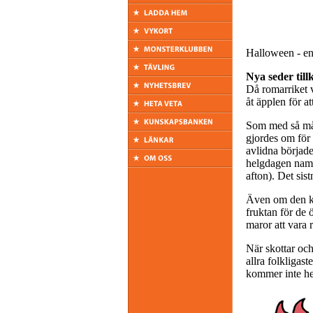
Halloween - en
Nya seder til
Då romarriket 
åt äpplen för a
Som med så mån
gjordes om för 
avlidna började
helgdagen namne
afton). Det si
Även om den kri
fruktan för de 
maror att vara
När skottar och
allra folkligast
kommer inte hel