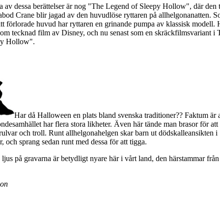
 av dessa berättelser är nog "The Legend of Sleepy Hollow", där den t
habod Crane blir jagad av den huvudlöse ryttaren på allhelgonanatten. 
sitt förlorade huvud har ryttaren en grinande pumpa av klassisk modell. 
 som tecknad film av Disney, och nu senast som en skräckfilmsvariant i
py Hollow".
Har då Halloween en plats bland svenska traditioner?? Faktum är a
ndesamhället har flera stora likheter. Även här tände man brasor för att 
rulvar och troll. Runt allhelgonahelgen skar barn ut dödskalleansikten i
, och sprang sedan runt med dessa för att tigga.
 ljus på gravarna är betydligt nyare här i vårt land, den härstammar från
son