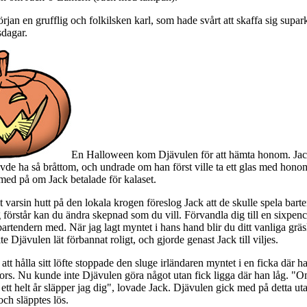
örjan en grufflig och folkilsken karl, som hade svårt att skaffa sig supa
sdagar.
En Halloween kom Djävulen för att hämta honom. Jac
övde ha så bråttom, och undrade om han först ville ta ett glas med hono
med på om Jack betalade för kalaset.
it varsin hutt på den lokala krogen föreslog Jack att de skulle spela bart
g förstår kan du ändra skepnad som du vill. Förvandla dig till en sixpen
bartendern med. När jag lagt myntet i hans hand blir du ditt vanliga gräs
e Djävulen lät förbannat roligt, och gjorde genast Jack till viljes.
 att hålla sitt löfte stoppade den sluge irländaren myntet i en ficka där 
kors. Nu kunde inte Djävulen göra något utan fick ligga där han låg. "
i ett helt år släpper jag dig", lovade Jack. Djävulen gick med på detta ut
ch släpptes lös.