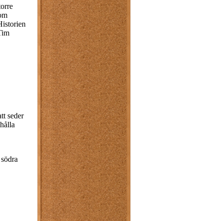
orre
Som
Historien
 Tim
tt seder
hålla
 södra