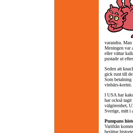
varandra. Man 
Meningen var at
eller vättar k
pustade ut eft
Seden att knac
gick runt till 
Som betalning fö
vinbärs-korint.
I USA har kako
har också tagit
välgörenhet, U
Sverige, mitt i
Pumpans hist
Varifrån komme
berättar histo