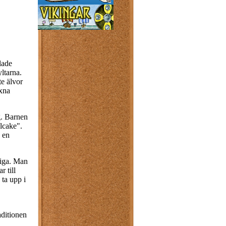
lade
ltarna.
te älvor
uxna
g. Barnen
lcake".
; en
liga. Man
r till
ta upp i
ditionen