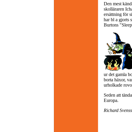
Den mest kända
skolläraren Ic
ersättning för 
har bl a gjorts
Burtons "Slee
ur det gamla bo
borta häxor, va
urholkade rovor
Seden att tända
Europa.
Richard Svens