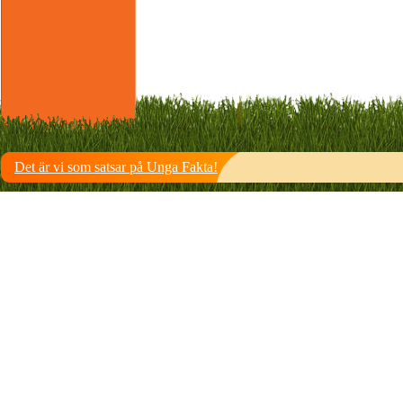
Det är vi som satsar på Unga Fakta!