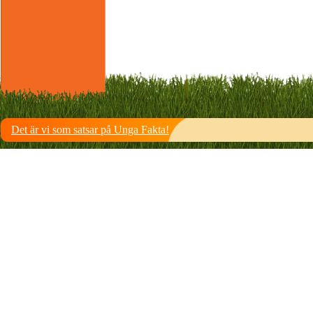
Det är vi som satsar på Unga Fakta!