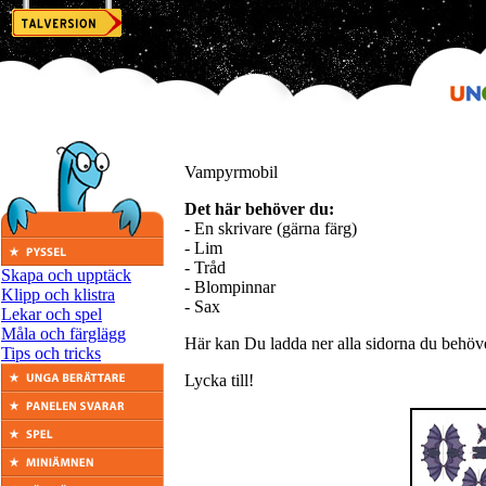
Vampyrmobil
Det här behöver du:
- En skrivare (gärna färg)
- Lim
- Tråd
Skapa och upptäck
- Blompinnar
Klipp och klistra
- Sax
Lekar och spel
Måla och färglägg
Här kan Du ladda ner alla sidorna du behöver,
Tips och tricks
Lycka till!