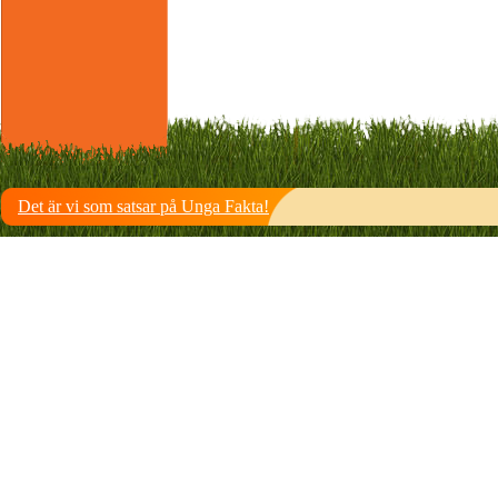
Det är vi som satsar på Unga Fakta!