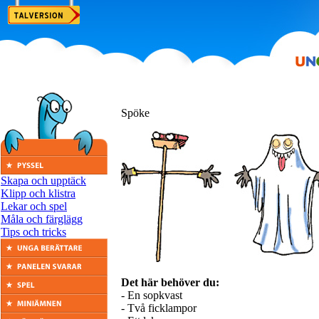
Spöke
Skapa och upptäck
Klipp och klistra
Lekar och spel
Måla och färglägg
Tips och tricks
Det här behöver du:
- En sopkvast
- Två ficklampor