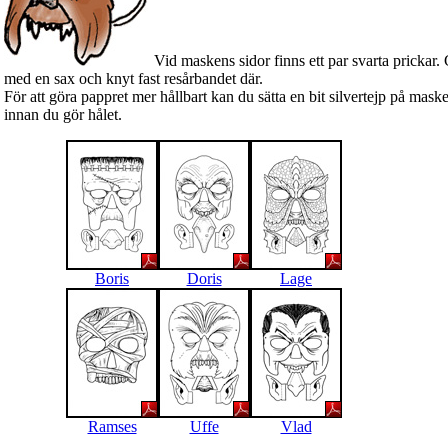
Vid maskens sidor finns ett par svarta prickar.
med en sax och knyt fast resårbandet där.
För att göra pappret mer hållbart kan du sätta en bit silvertejp på mask
innan du gör hålet.
Boris
Doris
Lage
Ramses
Uffe
Vlad