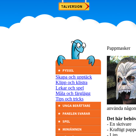
Pappmasker
Skapa och upptäck
Klipp och klistra
Lekar och spel
Måla och färglägg
Tips och tricks
använda någon 
Det här behöv
- En skrivare
- Kraftigt papp
- Lim