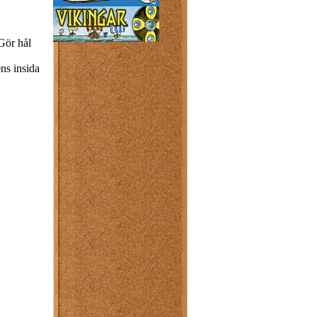
 Gör hål
ens insida