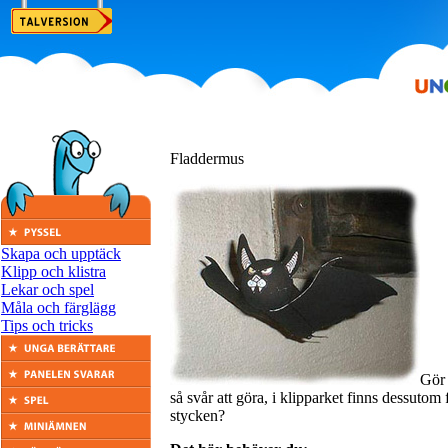
Fladdermus
Skapa och upptäck
Klipp och klistra
Lekar och spel
Måla och färglägg
Tips och tricks
Gör 
så svår att göra, i klipparket finns dessutom 
stycken?