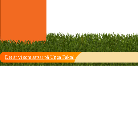
Det är vi som satsar på Unga Fakta!